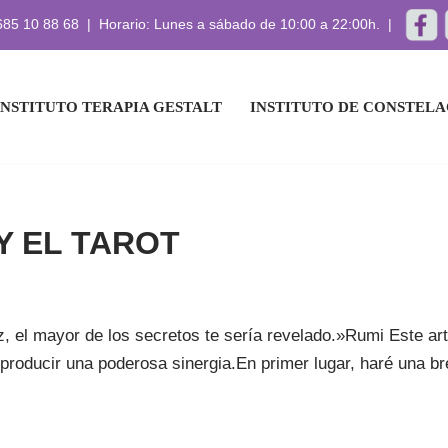
 685 10 88 68 | Horario: Lunes a sábado de 10:00 a 22:00h. |
INSTITUTO TERAPIA GESTALT
INSTITUTO DE CONSTELA
Y EL TAROT
ez, el mayor de los secretos te sería revelado.»Rumi Este a
 a producir una poderosa sinergia.En primer lugar, haré una 